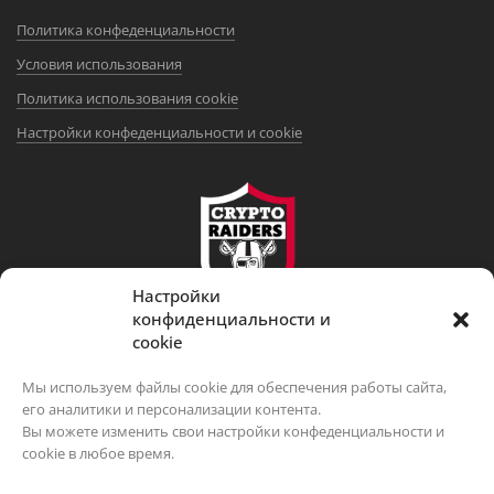
Политика конфеденциальности
Условия использования
Политика использования cookie
Настройки конфеденциальности и cookie
Настройки
конфиденциальности и
DISCLAIMER
cookie
Данный сервис предоставляет исключительно информационные
Мы используем файлы cookie для обеспечения работы сайта,
и аналитические материалы, выражает субъективное мнение
его аналитики и персонализации контента.
авторов и не является финансовой, инвестиционной или
Вы можете изменить свои настройки конфеденциальности и
юридической рекомендацией. Криптовалютные операции
cookie в любое время.
сопряжены с высокими рисками. Перед принятием решений
проконсультируйтесь с лицензированным специалистом.