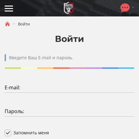
Toggle
navigation
Войти
Войти
Введите Ваш E-mail и пароль.
E-mail:
Пароль:
Запомнить меня