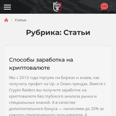
Toggle
navigation
Статьи
Рубрика:
Статьи
Способы заработка на
криптовалюте
Мы с 2013 года торгуем на биржах и знаем, как
получить профит на Up- и Down-трендах. Вместе с
Crypto Raiders вы получите заработок на
криптовалюте без глубокого анализа рынка и
специальных знаний. А в качестве
дополнительного бонуса — начисляем до 20% за
каждого привлеченного пользователя. 4